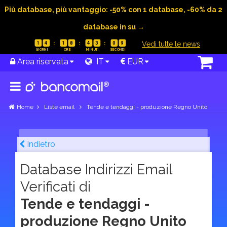
Più database, più vantaggio: -50% con 1 database, -60% da 2
database in su →
|
Vedi tutte le news
1
4
1
8
4
3
0
8
Area riservata
IT
EUR
Home
Liste email
Tende e tendaggi - produzione Regno Unito
Indietro
Database Indirizzi Email
Verificati di
Tende e tendaggi -
produzione Regno Unito