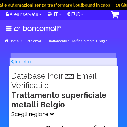
e automazioni senza trasformare l’outbound in caos
15 Giu 2
Area riservata
IT
EUR
Home
Liste email
Trattamento superficiale metalli Belgio
Indietro
Database Indirizzi Email
Verificati di
Trattamento superficiale
metalli Belgio
Scegli regione