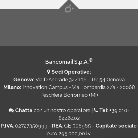
®
Bancomail S.p.A.
Sedi Operative:
Genova:
Via D'Andrade 34/106 - 16154 Genova
Milano:
Innovation Campus - Via Lombardia 2/a - 20068
Peschiera Borromeo (MI)
Chatta
con un nostro operatore
|
Tel
:
+39 010-
8446402
P.IVA
: 02727350999 -
REA
: GE 506965 -
Capitale sociale
:
euro 295.000,00 i.v.