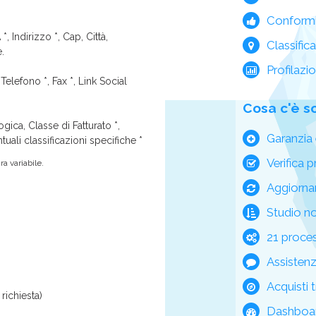
Conform
*, Indirizzo *, Cap, Città,
Classific
e.
Profilazi
Telefono *, Fax *, Link Social
Cosa c'è s
ica, Classe di Fatturato *,
Garanzia 
tuali classificazioni specifiche *
Verifica p
a variabile.
Aggiorna
Studio n
21 process
Assisten
Acquisti t
richiesta)
Dashboar