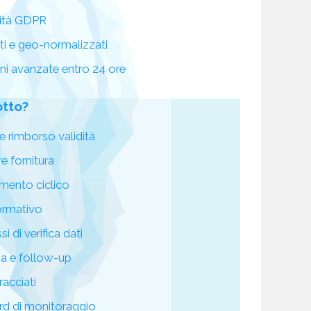
ità GDPR
ati e geo-normalizzati
oni avanzate entro 24 ore
otto?
e rimborso validità
re fornitura
mento ciclico
ormativo
i di verifica dati
za e follow-up
racciati
d di monitoraggio