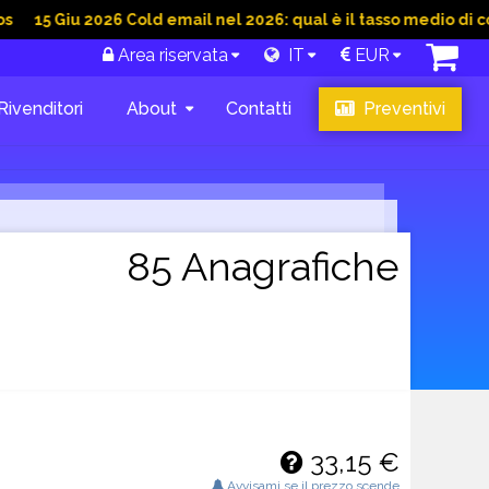
u 2026 Cold email nel 2026: qual è il tasso medio di conversio
Area riservata
IT
EUR
Rivenditori
About
Contatti
Preventivi
85 Anagrafiche
33,15 €
Avvisami se il prezzo scende