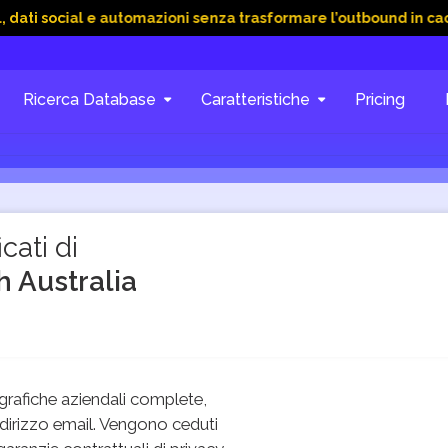
ial e automazioni senza trasformare l’outbound in caos
15 Gi
Ricerca Database
Caratteristiche
Pricing
cati di
h Australia
rafiche aziendali complete,
dirizzo email. Vengono ceduti