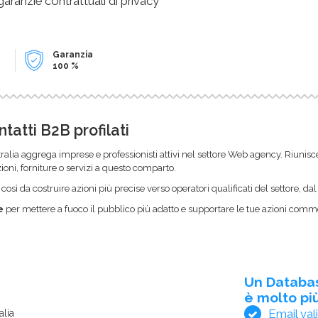
 garanzie contrattuali di privacy
Garanzia
100 %
atti B2B profilati
tralia aggrega imprese e professionisti attivi nel settore Web agency. Riunis
ioni, forniture o servizi a questo comparto.
sì da costruire azioni più precise verso operatori qualificati del settore, da
e
per mettere a fuoco il pubblico più adatto e supportare le tue azioni commer
Un Databa
è molto più
Email val
alia