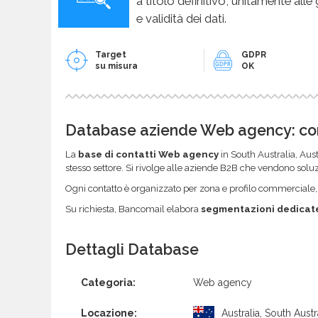
a titolo definitivo, unitamente alle
e validità dei dati.
Target
GDPR
su misura
OK
Database aziende Web agency: cont
La
base di contatti Web agency
in South Australia, Aus
stesso settore. Si rivolge alle aziende B2B che vendono soluz
Ogni contatto è organizzato per zona e profilo commerciale, co
Su richiesta, Bancomail elabora
segmentazioni dedicat
Dettagli Database
Categoria:
Web agency
Locazione:
Australia, South Austr