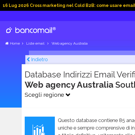
2026 Cross marketing nel Cold B2B: come usare email, dati soc
Home
Liste email
Web agency Australia
Indietro
Database Indirizzi Email Verifi
Web agency Australia
Sout
Scegli regione
Questo database contiene 85 anag
uniche e sempre comprensive di in