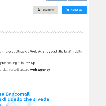
Esempio
Acquista
ce imprese collegate a
Web Agency
e ad attività affini dello
l prospecting al follow-up.
ciali verso il settore
Web agency
.
se Bancomail
 di quello che si vede:
idate