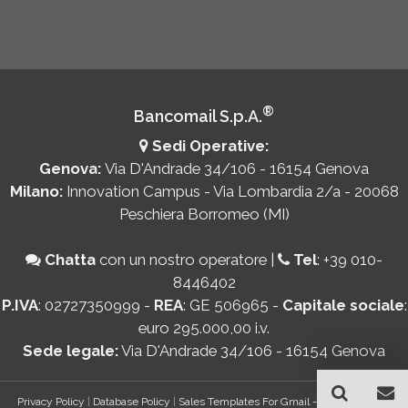
®
Bancomail S.p.A.
Sedi Operative:
Genova:
Via D'Andrade 34/106 - 16154 Genova
Milano:
Innovation Campus - Via Lombardia 2/a - 20068
Peschiera Borromeo (MI)
Chatta
con un nostro operatore
|
Tel
:
+39 010-
8446402
P.IVA
: 02727350999 -
REA
: GE 506965 -
Capitale sociale
:
euro 295.000,00 i.v.
Sede legale:
Via D'Andrade 34/106 - 16154 Genova
Privacy Policy
|
Database Policy
|
Sales Templates For Gmail - AddOn Policy
|