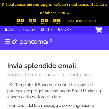
Più database, più vantaggio: -50% con 1 database, -60% da 2
database in su →
|
Vedi tutte le news
1
5
1
7
3
5
4
8
Area riservata
IT
EUR
Home
Email marketing
Email templates
Invia splendide email
Sono tutte customizzabili e multi-uso
I Kit Template di Bancomail sono il tuo punto di
partenza per progettare campagne Email Marketing
stando certo del loro risultato.
I contenuti del tuo messaggio sono l’ingrediente