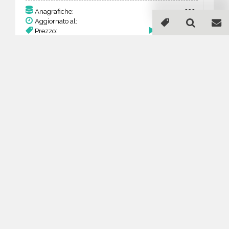
232
Anagrafiche:
Aggiornato al:
19 Mar 2026
Prezzo:
90,48 €
Acquista
Guida all'acquisto di un
database email
Abbigliamento neonati -
bambini e gestanti -
Flanders
Come posso selezionare un database