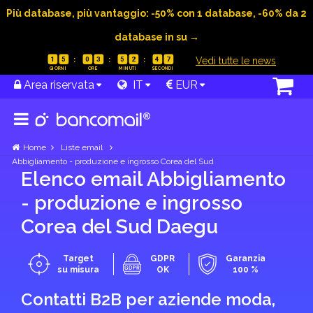
Più database, più vantaggio: -50% con 1 database, -60% da 2
database in su →
|
Vedi tutte le news
1
5
0
3
5
2
4
6
Area riservata
IT
EUR
Home
Liste email
Abbigliamento - produzione e ingrosso Corea del Sud
Elenco email Abbigliamento
- produzione e ingrosso
Corea del Sud Daegu
Target
GDPR
Garanzia
su misura
OK
100 %
Contatti B2B per aziende moda,