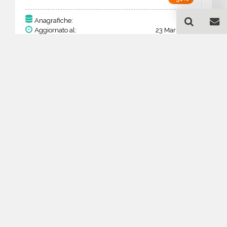
77
Anagrafiche:
Aggiornato al:
23 Mar 2026
Prezzo:
30,03 €
15,02 €
Acquista
Guida all'acquisto di un
database email
Abbigliamento - produzione
e ingrosso - Daegu
Come posso selezionare un database
email di aziende per il mio