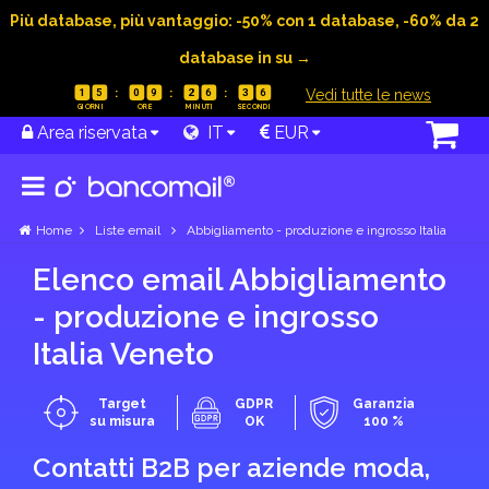
Più database, più vantaggio: -50% con 1 database, -60% da 2
database in su →
|
Vedi tutte le news
1
5
0
9
2
6
3
5
Area riservata
IT
EUR
Home
Liste email
Abbigliamento - produzione e ingrosso Italia
Elenco email Abbigliamento
- produzione e ingrosso
Italia Veneto
Target
GDPR
Garanzia
su misura
OK
100 %
Contatti B2B per aziende moda,