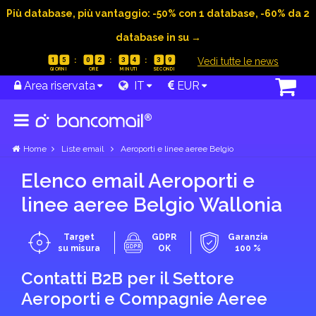
Più database, più vantaggio: -50% con 1 database, -60% da 2
database in su →
|
Vedi tutte le news
1
5
0
2
3
4
3
8
Area riservata
IT
EUR
Home
Liste email
Aeroporti e linee aeree Belgio
Elenco email Aeroporti e
linee aeree Belgio Wallonia
Target
GDPR
Garanzia
su misura
OK
100 %
Contatti B2B per il Settore
Aeroporti e Compagnie Aeree