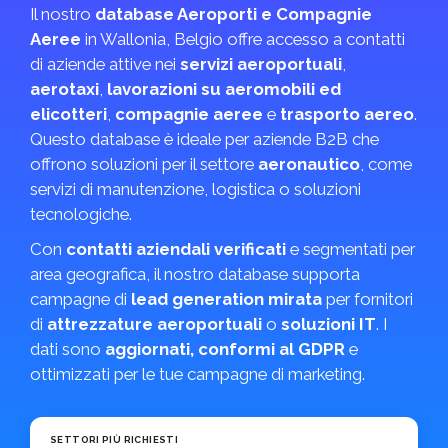
Il nostro
database Aeroporti e Compagnie
Aeree
in Wallonia, Belgio offre accesso a contatti
di aziende attive nei
servizi aeroportuali
,
aerotaxi
,
lavorazioni su aeromobili ed
elicotteri
,
compagnie aeree
e
trasporto aereo
.
Questo database è ideale per aziende B2B che
offrono soluzioni per il settore
aeronautico
, come
servizi di manutenzione, logistica o soluzioni
tecnologiche.
Con
contatti aziendali verificati
e segmentati per
area geografica, il nostro database supporta
campagne di
lead generation mirata
per fornitori
di
attrezzature aeroportuali
o
soluzioni IT
. I
dati sono
aggiornati, conformi al GDPR
e
ottimizzati per le tue campagne di marketing.
SETTORI PIÙ RICHIESTI