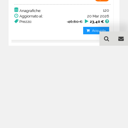
120
Anagrafiche:
Aggiornato al:
20 Mar 2026
Prezzo:
46,80 €
23,40 €
Acquista
Guida all'acquisto di un
database email Antenne
radio-televisione - Île-de-
France
Come posso selezionare un database
email di aziende per il mio