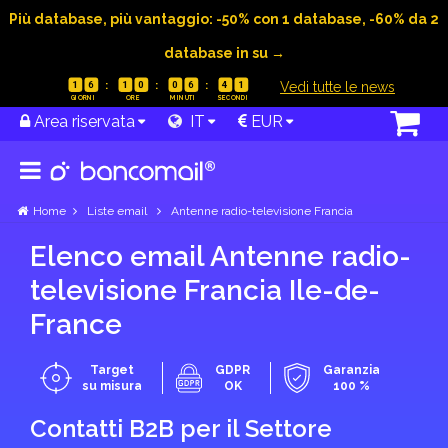
Più database, più vantaggio: -50% con 1 database, -60% da 2
database in su →
|
Vedi tutte le news
1
6
1
0
0
6
4
0
Area riservata
IT
EUR
Home
Liste email
Antenne radio-televisione Francia
Elenco email Antenne radio-
televisione Francia Ile-de-
France
Target
GDPR
Garanzia
su misura
OK
100 %
Contatti B2B per il Settore