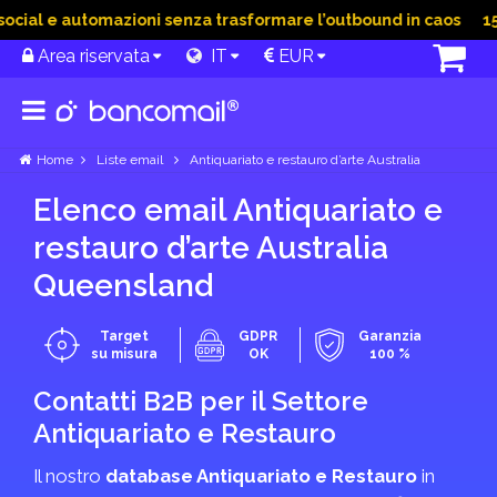
al e automazioni senza trasformare l’outbound in caos
15 Gi
Area riservata
IT
EUR
Home
Liste email
Antiquariato e restauro d’arte Australia
Elenco email Antiquariato e
restauro d’arte Australia
Queensland
Target
GDPR
Garanzia
su misura
OK
100 %
Contatti B2B per il Settore
Antiquariato e Restauro
Il nostro
database Antiquariato e Restauro
in