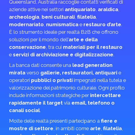
Queensland, Australia raccoglie contatti verificati di
aziende attive nei settori
antiquariato
,
araldica
,
archeologia
,
beni culturali
,
filatelia
,
modernariato
,
numismatica
e
restauro d’arte
.
È lo strumento ideale per realtà B2B che offrono
soluzioni per il mondo dell’
arte e della
conservazione
, tra cui
materiali per il restauro
e
servizi di archiviazione e digitalizzazione
.
La banca dati consente una
lead generation
mirata
verso
gallerie, restauratori, antiquari
e
operatori
pubblici o privati
impegnati nella tutela e
valorizzazione del patrimonio culturale. Ogni profilo
include informazioni strategiche per
intercettare
rapidamente il target
via
email, telefono o
canali social
.
Molte delle realtà presenti partecipano a
fiere e
mostre di settore
, in ambiti come
arte
,
filatelia
,