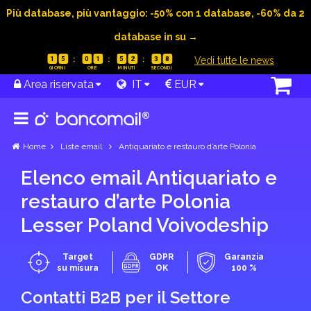
Più database, più vantaggio: -50% con 1 database, -60% da 2
database in su →
|
Vedi tutte le news
1
5
0
1
5
2
3
7
Area riservata
IT
EUR
Home
Liste email
Antiquariato e restauro d’arte Polonia
Elenco email Antiquariato e
restauro d’arte Polonia
Lesser Poland Voivodeship
Target
GDPR
Garanzia
su misura
OK
100 %
Contatti B2B per il Settore