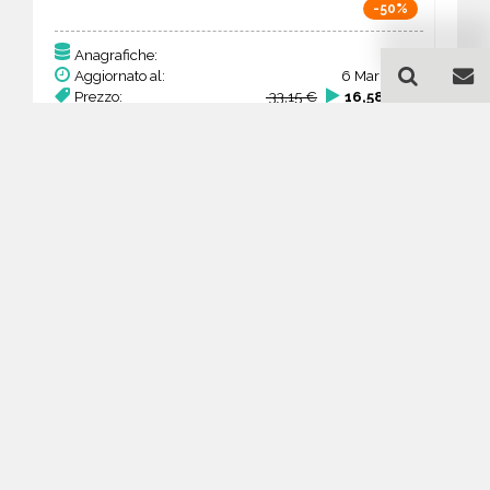
-50%
85
Anagrafiche:
Aggiornato al:
6 Mar 2026
Prezzo:
33,15 €
16,58 €
Acquista
Guida all'acquisto di un
database email Antiquariato
e restauro d’arte - Lesser
Poland Voivodeship
Come posso selezionare un database
email di aziende per il mio