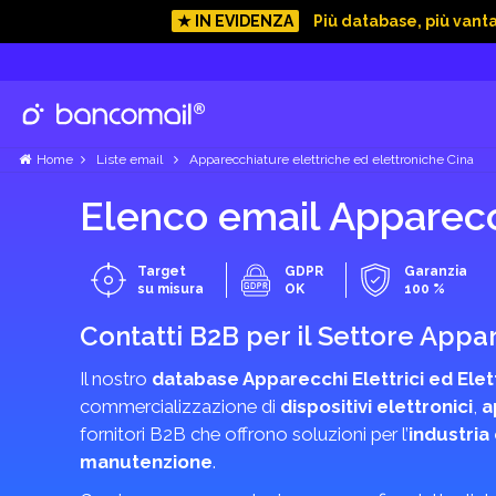
★ IN EVIDENZA
Più database, più vant
Home
Liste email
Apparecchiature elettriche ed elettroniche Cina
Elenco email Apparecc
Target
GDPR
Garanzia
su misura
OK
100 %
Contatti B2B per il Settore Appar
Il nostro
database Apparecchi Elettrici ed Elet
commercializzazione di
dispositivi elettronici
,
a
fornitori B2B che offrono soluzioni per l’
industria
manutenzione
.