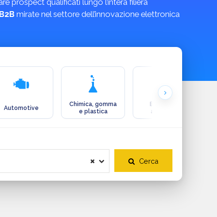
prospect qualificati lungo l’intera filiera
 B2B
mirate nel settore dell’innovazione elettronica
Chimica, gomma
Ecologia e
Automotive
e plastica
ambiente
Cerca