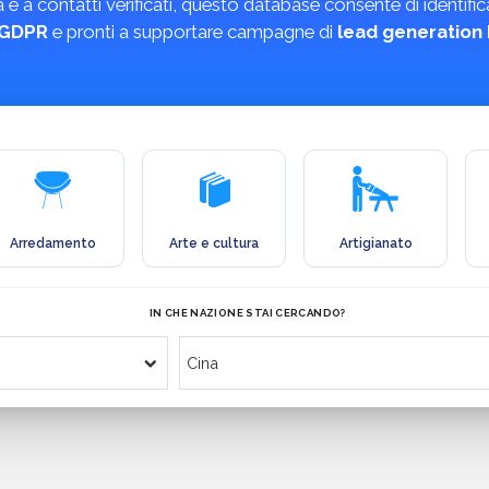
a contatti verificati, questo database consente di identificare 
l GDPR
e pronti a supportare campagne di
lead generation
Arredamento
Arte e cultura
Artigianato
IN CHE NAZIONE STAI CERCANDO?