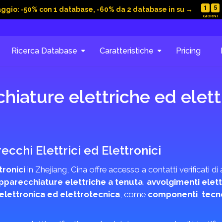
1
5
aggio: -50% con 1 database, -60% da 2 database in su →
Ricerca Database
Caratteristiche
Pricing
hiature elettriche ed elett
ecchi Elettrici ed Elettronici
tronici
in Zhejiang, Cina offre accesso a contatti verificati d
pparecchiature elettriche a tenuta
,
avvolgimenti elett
 elettronica ed elettrotecnica
, come
componenti
,
tecn