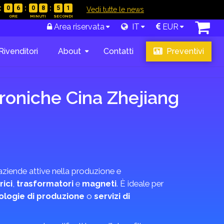
0
6
0
8
5
0
|
Vedi tutte le news
Area riservata
IT
EUR
Rivenditori
About
Contatti
Preventivi
roniche Cina Zhejiang
i aziende attive nella produzione e
rici
,
trasformatori
e
magneti
. È ideale per
ologie di produzione
o
servizi di