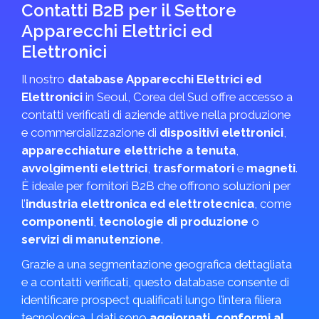
Contatti B2B per il Settore
Apparecchi Elettrici ed
Elettronici
Il nostro
database Apparecchi Elettrici ed
Elettronici
in Seoul, Corea del Sud offre accesso a
contatti verificati di aziende attive nella produzione
e commercializzazione di
dispositivi elettronici
,
apparecchiature elettriche a tenuta
,
avvolgimenti elettrici
,
trasformatori
e
magneti
.
È ideale per fornitori B2B che offrono soluzioni per
l’
industria elettronica ed elettrotecnica
, come
componenti
,
tecnologie di produzione
o
servizi di manutenzione
.
Grazie a una segmentazione geografica dettagliata
e a contatti verificati, questo database consente di
identificare prospect qualificati lungo l’intera filiera
tecnologica. I dati sono
aggiornati, conformi al