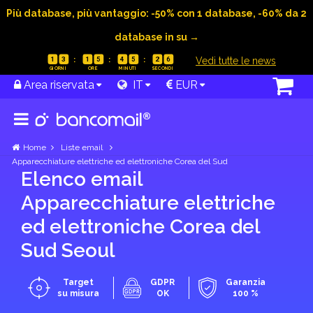
Più database, più vantaggio: -50% con 1 database, -60% da 2
database in su →
|
Vedi tutte le news
1
3
1
5
4
5
2
5
Area riservata
IT
EUR
Home
Liste email
Apparecchiature elettriche ed elettroniche Corea del Sud
Elenco email
Apparecchiature elettriche
ed elettroniche Corea del
Sud Seoul
Target
GDPR
Garanzia
su misura
OK
100 %