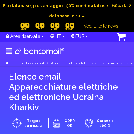
Più database, più vantaggio: -50% con 1 database, -60% da 2
database in su →
|
Vedi tutte le news
1
3
1
9
1
9
1
9
Area riservata
IT
EUR
Home
Liste email
Apparecchiature elettriche ed elettroniche Ucraina
Elenco email
Apparecchiature elettriche
ed elettroniche Ucraina
Kharkiv
Target
GDPR
Garanzia
su misura
OK
100 %