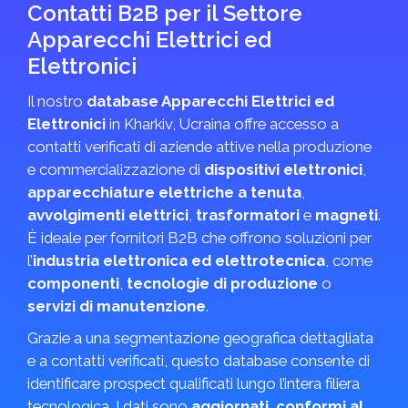
Contatti B2B per il Settore
Apparecchi Elettrici ed
Elettronici
Il nostro
database Apparecchi Elettrici ed
Elettronici
in Kharkiv, Ucraina offre accesso a
contatti verificati di aziende attive nella produzione
e commercializzazione di
dispositivi elettronici
,
apparecchiature elettriche a tenuta
,
avvolgimenti elettrici
,
trasformatori
e
magneti
.
È ideale per fornitori B2B che offrono soluzioni per
l’
industria elettronica ed elettrotecnica
, come
componenti
,
tecnologie di produzione
o
servizi di manutenzione
.
Grazie a una segmentazione geografica dettagliata
e a contatti verificati, questo database consente di
identificare prospect qualificati lungo l’intera filiera
tecnologica. I dati sono
aggiornati, conformi al