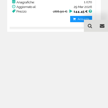
1.070
Anagrafiche:
Aggiornato al:
29 Mar 2026
Prezzo:
288,90 €
144,45 €
Acquista
Guida all'acquisto di un
database email Architetti -
studi - Toscana
Come posso selezionare un database
email di aziende per il mio
marketing?
Puoi selezionare e acquistare i