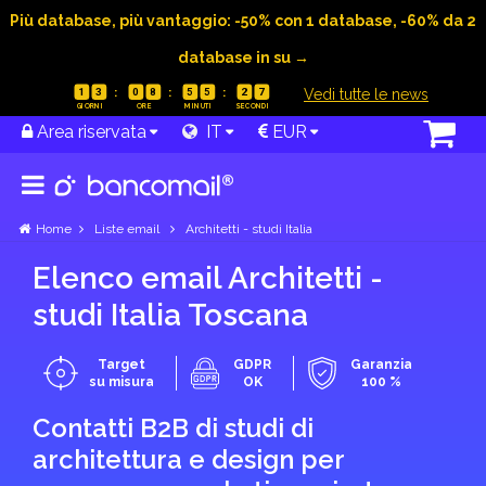
Più database, più vantaggio: -50% con 1 database, -60% da 2
database in su →
|
Vedi tutte le news
1
3
0
8
5
5
2
6
Area riservata
IT
EUR
Home
Liste email
Architetti - studi Italia
Elenco email Architetti -
studi Italia Toscana
Target
GDPR
Garanzia
su misura
OK
100 %
Contatti B2B di studi di
architettura e design per