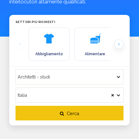
interlocutori altamente qualificati.
SETTORI PIÙ RICHIESTI
Abbigliamento
Alimentare
Arre
Cerca