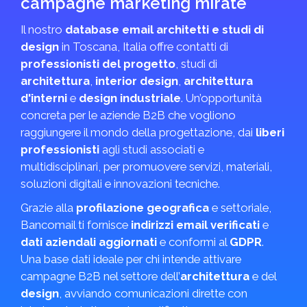
campagne marketing mirate
Il nostro
database email architetti e studi di
design
in Toscana, Italia offre contatti di
professionisti del progetto
, studi di
architettura
,
interior design
,
architettura
d'interni
e
design industriale
. Un’opportunità
concreta per le aziende B2B che vogliono
raggiungere il mondo della progettazione, dai
liberi
professionisti
agli studi associati e
multidisciplinari, per promuovere servizi, materiali,
soluzioni digitali e innovazioni tecniche.
Grazie alla
profilazione geografica
e settoriale,
Bancomail ti fornisce
indirizzi email verificati
e
dati aziendali aggiornati
e conformi al
GDPR
.
Una base dati ideale per chi intende attivare
campagne B2B nel settore dell’
architettura
e del
design
, avviando comunicazioni dirette con