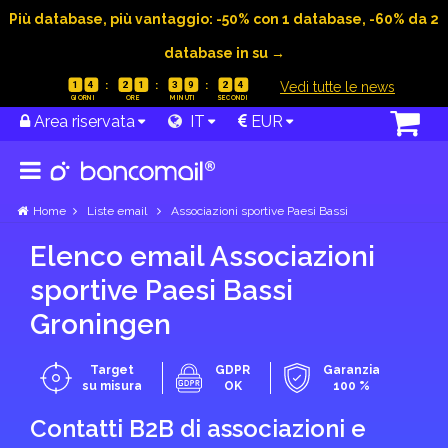
Più database, più vantaggio: -50% con 1 database, -60% da 2
database in su →
|
Vedi tutte le news
1
4
2
1
3
9
2
3
Area riservata
IT
EUR
Home
Liste email
Associazioni sportive Paesi Bassi
Elenco email Associazioni
sportive Paesi Bassi
Groningen
Target
GDPR
Garanzia
su misura
OK
100 %
Contatti B2B di associazioni e