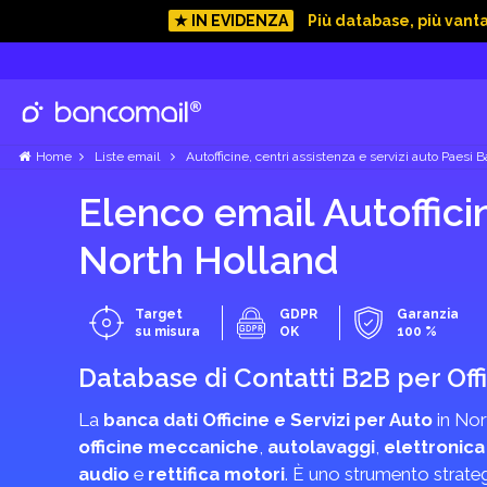
★ IN EVIDENZA
Più database, più vant
Home
Liste email
Autofficine, centri assistenza e servizi auto Paesi B
Elenco email Autofficin
North Holland
Target
GDPR
Garanzia
su misura
OK
100 %
Database di Contatti B2B per Offi
La
banca dati Officine e Servizi per Auto
in Nor
officine meccaniche
,
autolavaggi
,
elettronica
audio
e
rettifica motori
. È uno strumento strateg