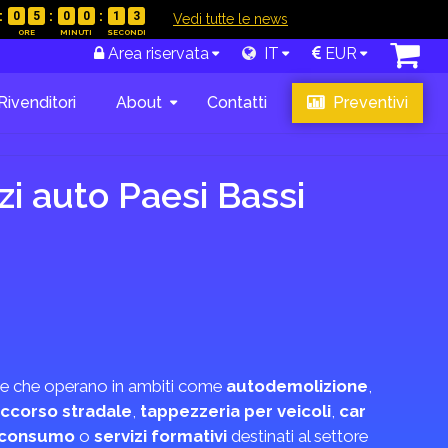
0
5
0
0
1
2
|
Vedi tutte le news
Area riservata
IT
EUR
Rivenditori
About
Contatti
Preventivi
zi auto Paesi Bassi
ende che operano in ambiti come
autodemolizione
,
ccorso stradale
,
tappezzeria per veicoli
,
car
i consumo
o
servizi formativi
destinati al settore