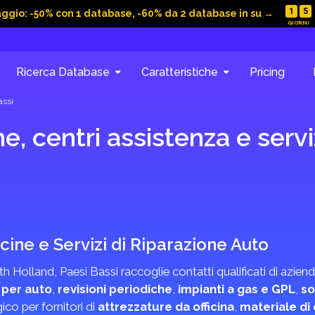
1
5
aggio: -50% con 1 database, -60% da 2 database in su →
Ricerca Database
Caratteristiche
Pricing
assi
e, centri assistenza e servi
cine e Servizi di Riparazione Auto
th Holland, Paesi Bassi raccoglie contatti qualificati di azi
 per auto
,
revisioni periodiche
,
impianti a gas e GPL
,
so
ico per fornitori di
attrezzature da officina
,
materiale d