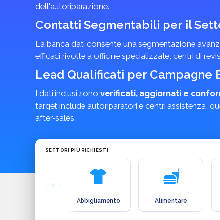
dell'autoriparazione.
Contatti Segmentabili per il Set
La banca dati consente una segmentazione avanzata
efficaci rivolte a officine specializzate, centri di rev
Lead Qualificati per Campagne B
I dati inclusi sono
verificati, aggiornati e confo
target include autoriparatori e centri assistenza,
after-sales.
SETTORI PIÙ RICHIESTI
Abbigliamento
Alimentare