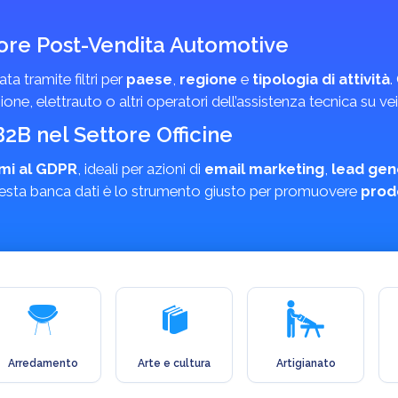
tore Post-Vendita Automotive
 tramite filtri per
paese
,
regione
e
tipologia di attività
.
isione, elettrauto o altri operatori dell’assistenza tecnica su vei
2B nel Settore Officine
rmi al GDPR
, ideali per azioni di
email marketing
,
lead gen
 questa banca dati è lo strumento giusto per promuovere
prodo
Arredamento
Arte e cultura
Artigianato