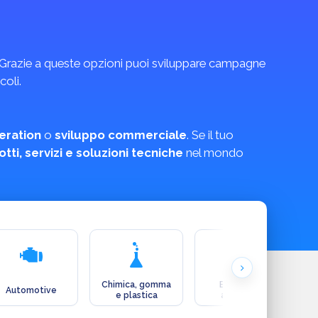
 Grazie a queste opzioni puoi sviluppare campagne
coli.
eration
o
sviluppo commerciale
. Se il tuo
tti, servizi e soluzioni tecniche
nel mondo
Chimica, gomma
Ecologia e
Automotive
e plastica
ambiente