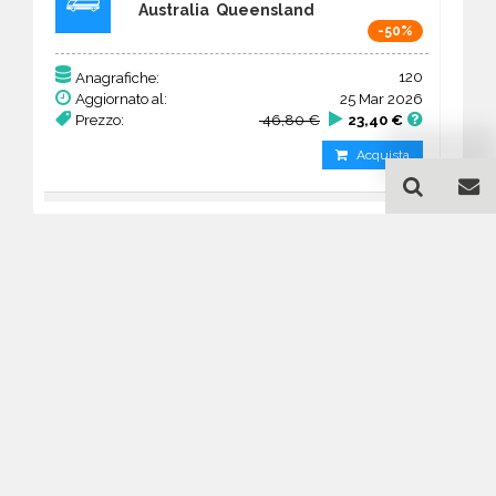
Australia Queensland
-50%
120
Anagrafiche:
Aggiornato al:
25 Mar 2026
Prezzo:
46,80 €
23,40 €
Acquista
Guida all'acquisto di un
database email Autolinee -
Queensland
Come posso selezionare un database
email di aziende per il mio