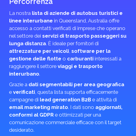
Percorrenza
La nostra
lista di aziende di autobus turistici e
linee interurbane
in Queensland, Australia offre
accesso a contatti verificati di imprese che operano
nel settore dei
servizi di trasporto passeggeri su
lunga distanza
. È ideale per fornitori di
attrezzature per veicoli
,
software per la
gestione delle flotte
o
carburanti
interessati a
raggiungere il settore
viaggi e trasporto
interurbano
.
Grazie a
dati segmentabili per area geografica
e
verificati
, questa lista supporta efficacemente
campagne di
lead generation B2B
e attività di
email marketing mirato
. I dati sono
aggiornati,
conformi al GDPR
e ottimizzati per una
comunicazione commerciale efficace con il target
desiderato.