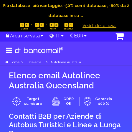
Più database, più vantaggio: -50% con 1 database, -60% da 2
database in su →
|
Vedi tutte le news
1
4
1
8
4
5
2
0
Area riservata
IT
EUR
Home
Liste email
Autolinee Australia
Elenco email Autolinee
Australia Queensland
Target
GDPR
Garanzia
su misura
OK
100 %
Contatti B2B per Aziende di
Autobus Turistici e Linee a Lunga