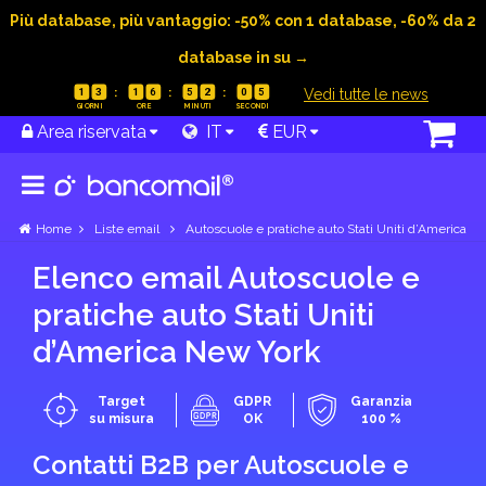
Più database, più vantaggio: -50% con 1 database, -60% da 2
database in su →
|
Vedi tutte le news
1
3
1
6
5
2
0
4
Area riservata
IT
EUR
Home
Liste email
Autoscuole e pratiche auto Stati Uniti d’America
Elenco email Autoscuole e
pratiche auto Stati Uniti
d’America New York
Target
GDPR
Garanzia
su misura
OK
100 %
Contatti B2B per Autoscuole e