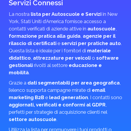
Servizi Connessi
La nostra
lista per Autoscuole e Servizi
in New
York, Stati Uniti d’America fornisce accesso a
contatti verificati di aziende attive in
autoscuole
,
formazione pratica alla guida
,
agenzie per il
rilascio di certificati
e
servizi per pratiche auto
.
Questa lista è ideale per i fornitori di
materiale
didattico
,
attrezzature per veicoli
o
software
gestionali
rivolti al settore
educazione e
mobilità
.
Grazie a
dati segmentabili per area geografica
,
l’elenco supporta campagne mirate di
email
marketing B2B
e
lead generation
. I contatti sono
aggiornati, verificati e conformi al GDPR
,
perfetti per strategie di acquisizione clienti nel
settore autoscuole
.
Utilizza la lista per promuovere i tuoi prodotti o