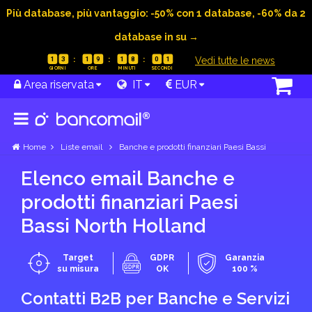
Più database, più vantaggio: -50% con 1 database, -60% da 2
database in su →
|
Vedi tutte le news
1
3
1
9
1
8
0
0
Area riservata
IT
EUR
Home
Liste email
Banche e prodotti finanziari Paesi Bassi
Elenco email Banche e
prodotti finanziari Paesi
Bassi North Holland
Target
GDPR
Garanzia
su misura
OK
100 %
Contatti B2B per Banche e Servizi