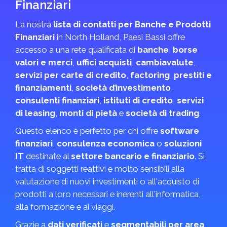
Finanziari
La nostra
lista di contatti per Banche e Prodotti
Finanziari
in North Holland, Paesi Bassi offre
accesso a una rete qualificata di
banche
,
borse
valori e merci
,
uffici acquisti
,
cambiavalute
,
servizi per carte di credito
,
factoring
,
prestiti e
finanziamenti
,
società d’investimento
,
consulenti finanziari
,
istituti di credito
,
servizi
di leasing
,
monti di pietà
e
società di trading
.
Questo elenco è perfetto per chi offre
software
finanziari
,
consulenza economica
o
soluzioni
IT
destinate al
settore bancario e finanziario
. Si
tratta di soggetti reattivi e molto sensibili alla
valutazione di nuovi investimenti o all'acquisto di
prodotti a loro necessari e inerenti all'informatica,
alla formazione e ai viaggi.
Grazie a
dati verificati
e
segmentabili per area