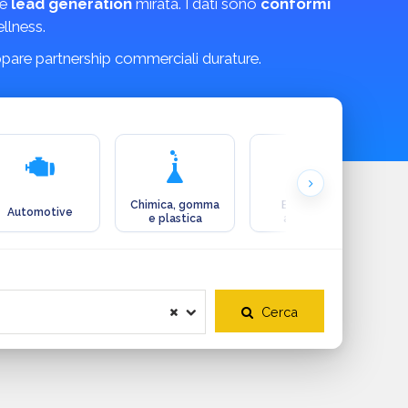
e
lead generation
mirata. I dati sono
conformi
llness.
luppare partnership commerciali durature.
Chimica, gomma
Ecologia e
Automotive
e plastica
ambiente
Cerca