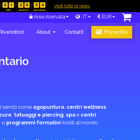
0
1
2
5
5
3
|
Vedi tutte le news
Area riservata
IT
EUR
Rivenditori
About
Contatti
Preventivi
ntario
di servizi come
agopuntura
,
centri wellness
,
icure
,
tatuaggi e piercing
,
spa
e
centri
e
o
programmi formativi
rivolti al mondo