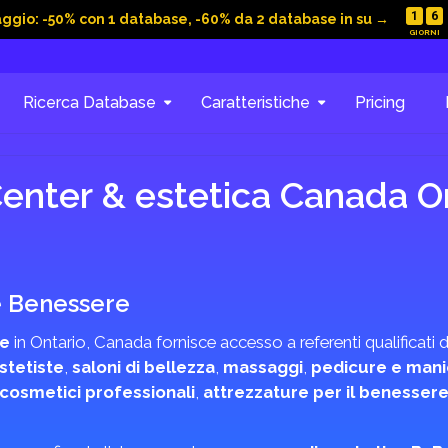
1
6
aggio: -50% con 1 database, -60% da 2 database in su →
Ricerca Database
Caratteristiche
Pricing
enter & estetica Canada O
 e Benessere
re
in Ontario, Canada fornisce accesso a referenti qualificati 
stetiste
,
saloni di bellezza
,
massaggi
,
pedicure e man
cosmetici professionali
,
attrezzature per il benesser