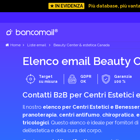
★ IN EVIDENZA
Più database, più vant
Home
Liste email
Beauty Center & estetica Canada
Elenco email Beauty C
Target
GDPR
Garanzia
su misura
OK
100 %
Contatti B2B per Centri Estetici
Il nostro
elenco per Centri Estetici e Benesse
pranoterapia
,
centri antifumo
,
chiropratica
,
e
tricologici
. Questo elenco è ideale per fornitori di
dell’estetica e della cura del corpo.