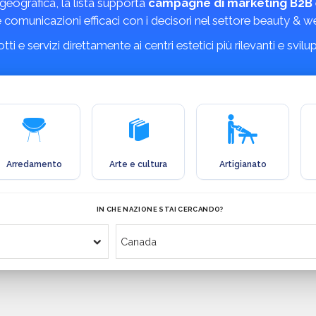
geografica, la lista supporta
campagne di marketing B2B
comunicazioni efficaci con i decisori nel settore beauty & we
i e servizi direttamente ai centri estetici più rilevanti e svi
Arredamento
Arte e cultura
Artigianato
IN CHE NAZIONE STAI CERCANDO?