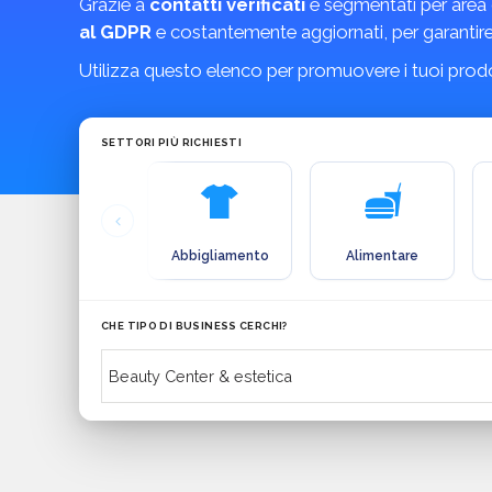
Grazie a
contatti verificati
e segmentati per area 
al GDPR
e costantemente aggiornati, per garantire 
Utilizza questo elenco per promuovere i tuoi prodott
SETTORI PIÙ RICHIESTI
Abbigliamento
Alimentare
CHE TIPO DI BUSINESS CERCHI?