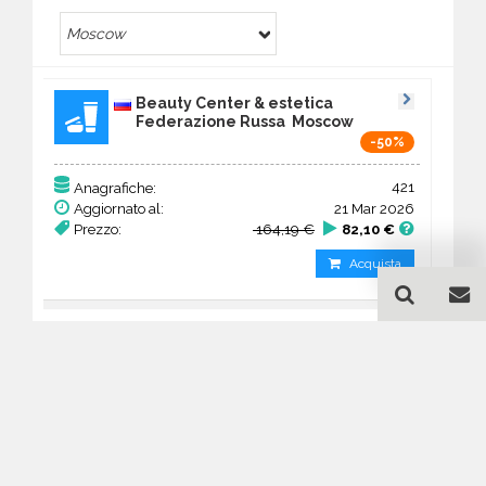
Moscow
Beauty Center & estetica
Federazione Russa Moscow
-50%
421
Anagrafiche:
Aggiornato al:
21 Mar 2026
Prezzo:
164,19 €
82,10 €
Acquista
Guida all'acquisto di un
database email Beauty
Center & estetica - Moscow