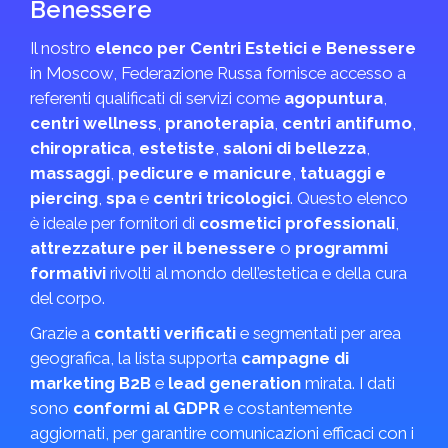
Benessere
Il nostro
elenco per Centri Estetici e Benessere
in Moscow, Federazione Russa fornisce accesso a
referenti qualificati di servizi come
agopuntura
,
centri wellness
,
pranoterapia
,
centri antifumo
,
chiropratica
,
estetiste
,
saloni di bellezza
,
massaggi
,
pedicure e manicure
,
tatuaggi e
piercing
,
spa
e
centri tricologici
. Questo elenco
è ideale per fornitori di
cosmetici professionali
,
attrezzature per il benessere
o
programmi
formativi
rivolti al mondo dell’estetica e della cura
del corpo.
Grazie a
contatti verificati
e segmentati per area
geografica, la lista supporta
campagne di
marketing B2B
e
lead generation
mirata. I dati
sono
conformi al GDPR
e costantemente
aggiornati, per garantire comunicazioni efficaci con i