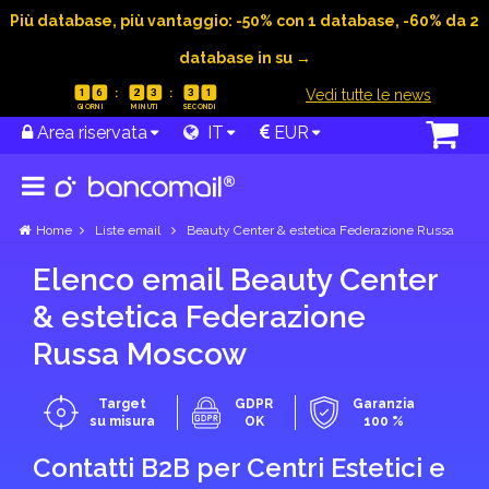
Più database, più vantaggio: -50% con 1 database, -60% da 2
database in su →
|
Vedi tutte le news
1
6
2
3
3
1
Area riservata
IT
EUR
Home
Liste email
Beauty Center & estetica Federazione Russa
Elenco email Beauty Center
& estetica Federazione
Russa Moscow
Target
GDPR
Garanzia
su misura
OK
100 %
Contatti B2B per Centri Estetici e