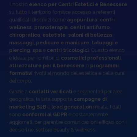
Il nostro
elenco per Centri Estetici e Benessere
su tutto il territorio fornisce accesso a referenti
Sempre pronti al decollo. Anche ad agosto.
qualificati di servizi come
agopuntura
,
centri
Ordini, validazione e consegna sono sempre operative.
wellness
,
pranoterapia
,
centri antifumo
,
Fino al
23 agosto
, approfitta della promo online:
-50% su
chiropratica
,
estetiste
,
saloni di bellezza
,
1 Database
,
-60% da 2 Database
.
massaggi
,
pedicure e manicure
,
tatuaggi e
Offerta valida fino al 23 agosto 2026 esclusivamente per gli acquisti online.
piercing
,
spa
e
centri tricologici
. Questo elenco
Ordini, validazione e consegna sono sempre operative anche durante il periodo
è ideale per fornitori di
cosmetici professionali
,
estivo. Non cumulabile con altre promozioni o sconti.
attrezzature per il benessere
o
programmi
formativi
rivolti al mondo dell’estetica e della cura
Sblocca il -60%!
del corpo.
Grazie a
contatti verificati
e segmentati per area
geografica, la lista supporta
campagne di
marketing B2B
e
lead generation
mirata. I dati
sono
conformi al GDPR
e costantemente
aggiornati, per garantire comunicazioni efficaci con i
decisori nel settore beauty & wellness.