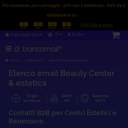
Più database, più vantaggio: -50% con 1 database, -60% da 2
database in su →
|
Vedi tutte le news
1
5
1
8
0
8
5
6
Area riservata
IT
EUR
Home
Liste email
Beauty Center & estetica
Elenco email Beauty Center
& estetica
Target
GDPR
Garanzia
su misura
OK
100 %
OFFERTA VALIDA FINO AL 23/08/2026
Contatti B2B per Centri Estetici e
1
5
1
8
0
7
5
7
Benessere