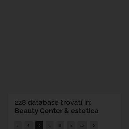
228 database trovati in:
Beauty Center & estetica
1
6
7
8
9
10