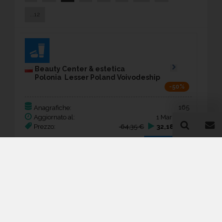
...12
Beauty Center & estetica
Polonia Lesser Poland Voivodeship
-50%
165
Anagrafiche:
Aggiornato al:
1 Mar 2026
Prezzo:
64,35 €
32,18 €
Acquista
Beauty Center & estetica
Polonia Mazovia
-50%
299
Anagrafiche: