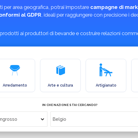
i per area geografica, potrai impostare
campagne di mark
conformi al GDPR
, ideali per raggiungere con precisione i de
 prodotti ai produttori di bevande e costruire relazioni commer
Arredamento
Arte e cultura
Artigianato
IN CHE NAZIONE STAI CERCANDO?