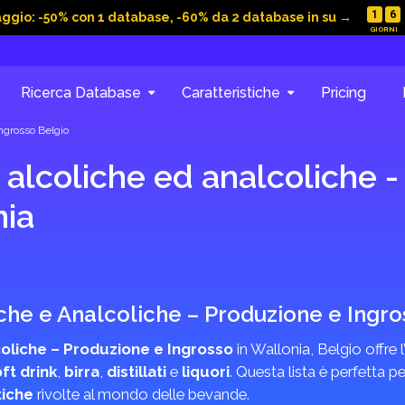
1
6
aggio: -50% con 1 database, -60% da 2 database in su →
Ricerca Database
Caratteristiche
Pricing
ngrosso Belgio
alcoliche ed analcoliche -
nia
che e Analcoliche – Produzione e Ingro
oliche – Produzione e Ingrosso
in Wallonia, Belgio offre 
ft drink
,
birra
,
distillati
e
liquori
. Questa lista è perfetta per
tiche
rivolte al mondo delle bevande.