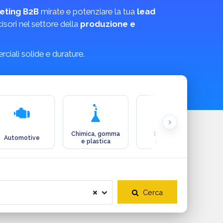
eting B2B
mirate e potenziare la tua
lead
cisori nel settore della
produzione e
ciali solide e durature.
Chimica, gomma
Ecologia e
Automotive
e plastica
ambiente
Cerca