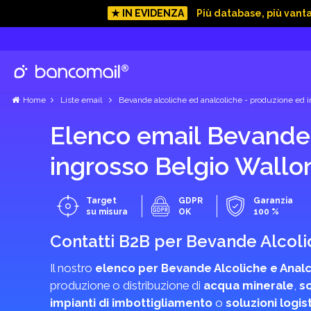
★ IN EVIDENZA
Più database, più vant
Home
Liste email
Bevande alcoliche ed analcoliche - produzione ed i
Elenco email Bevande 
ingrosso Belgio Wallo
Target
GDPR
Garanzia
su misura
OK
100 %
Contatti B2B per Bevande Alcoli
Il nostro
elenco per Bevande Alcoliche e Analc
produzione o distribuzione di
acqua minerale
,
so
impianti di imbottigliamento
o
soluzioni logis