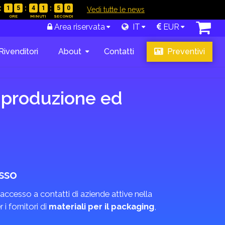
1
5
4
1
4
9
|
Vedi tutte le news
Area riservata
IT
EUR
Rivenditori
About
Contatti
Preventivi
 produzione ed
sso
l’accesso a contatti di aziende attive nella
 i fornitori di
materiali per il packaging
,