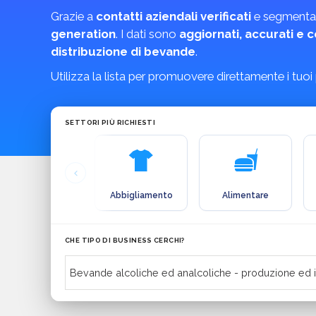
Grazie a
contatti aziendali verificati
e segmentat
generation
. I dati sono
aggiornati, accurati e 
distribuzione di bevande
.
Utilizza la lista per promuovere direttamente i tuoi
SETTORI PIÙ RICHIESTI
Abbigliamento
Alimentare
CHE TIPO DI BUSINESS CERCHI?