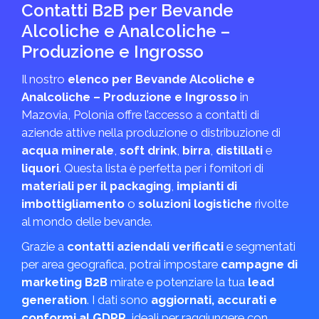
Contatti B2B per Bevande
Alcoliche e Analcoliche –
Produzione e Ingrosso
Il nostro
elenco per Bevande Alcoliche e
Analcoliche – Produzione e Ingrosso
in
Mazovia, Polonia offre l’accesso a contatti di
aziende attive nella produzione o distribuzione di
acqua minerale
,
soft drink
,
birra
,
distillati
e
liquori
. Questa lista è perfetta per i fornitori di
materiali per il packaging
,
impianti di
imbottigliamento
o
soluzioni logistiche
rivolte
al mondo delle bevande.
Grazie a
contatti aziendali verificati
e segmentati
per area geografica, potrai impostare
campagne di
marketing B2B
mirate e potenziare la tua
lead
generation
. I dati sono
aggiornati, accurati e
conformi al GDPR
, ideali per raggiungere con