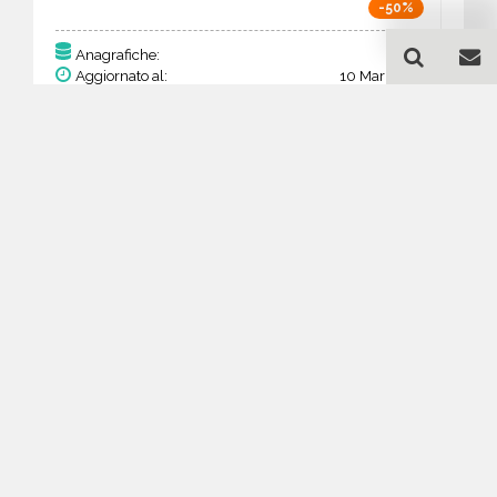
-50%
93
Anagrafiche:
Aggiornato al:
10 Mar 2026
Prezzo:
36,27 €
18,14 €
Acquista
Guida all'acquisto di un
database email Bevande
alcoliche ed analcoliche -
produzione ed ingrosso -
Mazovia