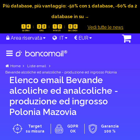
Più database, più vantaggio: -50% con 1 database, -60% da 2
database in su →
|
Vedi tutte le news
1
4
2
2
1
7
4
9
Area riservata
IT
EUR
Home
Liste email
Bevande alcoliche ed analcoliche - produzione ed ingrosso Polonia
Elenco email Bevande
alcoliche ed analcoliche -
produzione ed ingrosso
Polonia Mazovia
Target
GDPR
Garanzia
su misura
OK
100 %