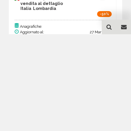
vendita al dettaglio
Italia Lombardia
-50%
175
Anagrafiche:
Aggiornato al:
27 Mar 2026
Prezzo:
68,25 €
34,13 €
Acquista
Guida all'acquisto di un
database email Biancheria,
tessuti ed accessori -
vendita al dettaglio -
Lombardia