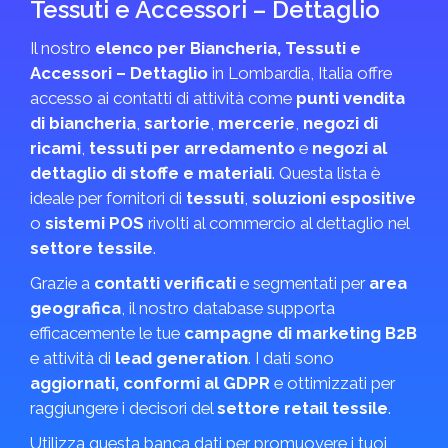
Tessuti e Accessori – Dettaglio
Il nostro
elenco per Biancheria, Tessuti e
Accessori – Dettaglio
in Lombardia, Italia offre
accesso ai contatti di attività come
punti vendita
di biancheria
,
sartorie
,
mercerie
,
negozi di
ricami
,
tessuti per arredamento
e
negozi al
dettaglio di stoffe e materiali
. Questa lista è
ideale per fornitori di
tessuti
,
soluzioni espositive
o
sistemi POS
rivolti al commercio al dettaglio nel
settore tessile
.
Grazie a
contatti verificati
e segmentati per
area
geografica
, il nostro database supporta
efficacemente le tue
campagne di marketing B2B
e attività di
lead generation
. I dati sono
aggiornati, conformi al GDPR
e ottimizzati per
raggiungere i decisori del
settore retail tessile
.
Utilizza questa banca dati per promuovere i tuoi