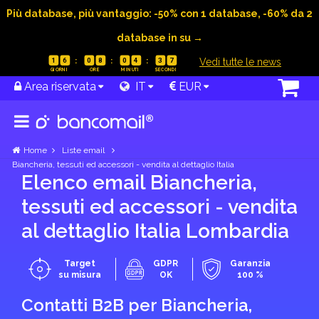
Più database, più vantaggio: -50% con 1 database, -60% da 2
database in su →
|
Vedi tutte le news
1
6
0
8
0
4
3
6
Area riservata
IT
EUR
Home
Liste email
Biancheria, tessuti ed accessori - vendita al dettaglio Italia
Elenco email Biancheria,
tessuti ed accessori - vendita
al dettaglio Italia Lombardia
Target
GDPR
Garanzia
su misura
OK
100 %
Contatti B2B per Biancheria,