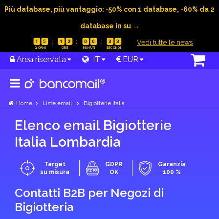
Più database, più vantaggio: -50% con 1 database, -60% da 2
database in su →
|
Vedi tutte le news
1
5
1
2
0
0
3
2
Area riservata
IT
EUR
Home
Liste email
Bigiotterie Italia
Elenco email Bigiotterie
Italia Lombardia
Target
GDPR
Garanzia
su misura
OK
100 %
Contatti B2B per Negozi di
Bigiotteria