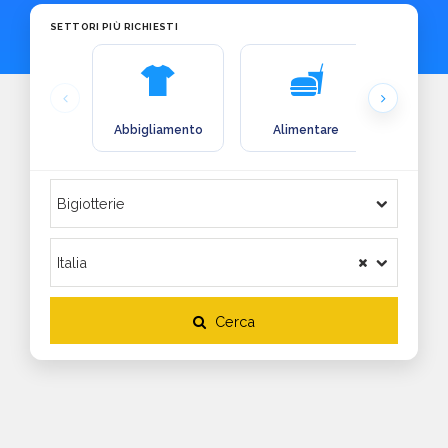
SETTORI PIÙ RICHIESTI
Abbigliamento
Alimentare
Arre
Cerca