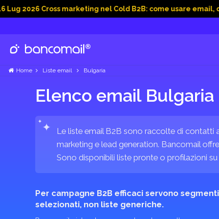
6 Cross marketing nel Cold B2B: come usare email, dati social
Home
Liste email
Bulgaria
Elenco email Bulgaria
✦
✦
Le liste email B2B sono raccolte di contatti 
marketing e lead generation. Bancomail offre 
Sono disponibili liste pronte o profilazioni su
Per campagne B2B efficaci servono segmenti
selezionati, non liste generiche.