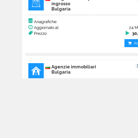
ingrosso
Bulgaria
Anagrafiche:
Aggiornato al:
24 M
Prezzo:
30
Ac
Agenzie immobiliari
Bulgaria
Anagrafiche:
Aggiornato al:
20 A
Prezzo:
205,
Ac
Agenzie viaggi e turismo