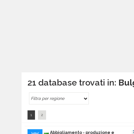
21 database trovati in:
Bul
Filtra per regione
1
2
Abbigliamento - produzione e