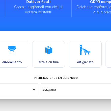
Dati verificati
GDPR compl
Contatti aggiornati con cicli di
Database conformi a
verifica costanti.
e alla priv
Arredamento
Arte e cultura
Artigianato
IN CHE NAZIONE STAI CERCANDO?