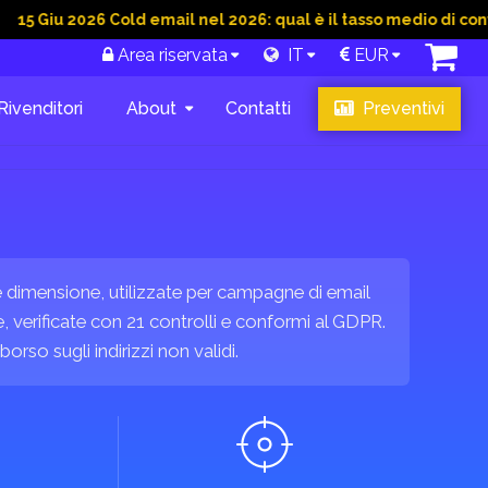
2026 Cold email nel 2026: qual è il tasso medio di conversione 
Area riservata
IT
EUR
Rivenditori
About
Contatti
Preventivi
 e dimensione, utilizzate per campagne di email
, verificate con 21 controlli e conformi al GDPR.
orso sugli indirizzi non validi.