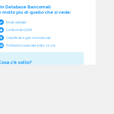
Un Database Bancomail
è molto più di quello che si vede:
Email validate
Conformità GDPR
Classificati e geo-normalizzati
Profilazioni avanzate entro 24 ore
Cosa c'è sotto?
Garanzia e rimborso validità
Verifica pre fornitura
Aggiornamento ciclico
Studio normativo
21 processi di verifica dati
Assistenza e follow-up