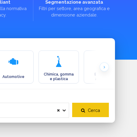
iant
Segmentazione avanzata
lla normativa
Filtri per settore, area geografica e
acy.
dimensione aziendale.
Chimica, gomma
Ecologia e
Automotive
e plastica
ambiente
Cerca