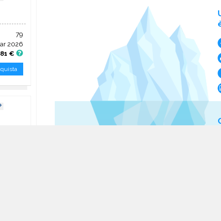
79
ar 2026
,81 €
quista
528
pr 2026
92 €
quista