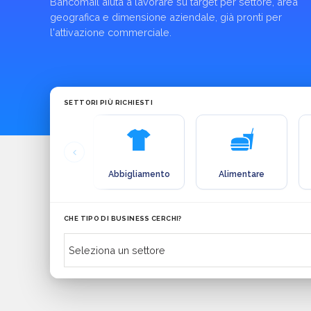
Bancomail aiuta a lavorare su target per settore, area
geografica e dimensione aziendale, già pronti per
l'attivazione commerciale.
SETTORI PIÙ RICHIESTI
Abbigliamento
Alimentare
CHE TIPO DI BUSINESS CERCHI?