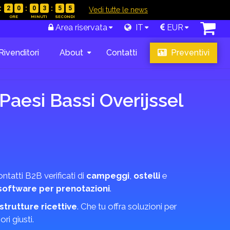
2
0
0
3
5
4
|
Vedi tutte le news
Area riservata
IT
EUR
Rivenditori
About
Contatti
Preventivi
 Paesi Bassi Overijssel
ntatti B2B verificati di
campeggi
,
ostelli
e
software per prenotazioni
.
strutture ricettive
. Che tu offra soluzioni per
ri giusti.