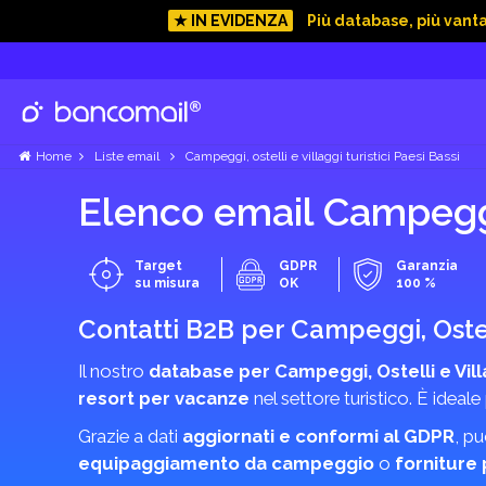
★ IN EVIDENZA
Più database, più vant
Home
Liste email
Campeggi, ostelli e villaggi turistici Paesi Bassi
Elenco email Campeggi, 
Target
GDPR
Garanzia
su misura
OK
100 %
Contatti B2B per Campeggi, Ostell
Il nostro
database per Campeggi, Ostelli e Villa
resort per vacanze
nel settore turistico. È ideale 
Grazie a dati
aggiornati e conformi al GDPR
, p
equipaggiamento da campeggio
o
forniture 