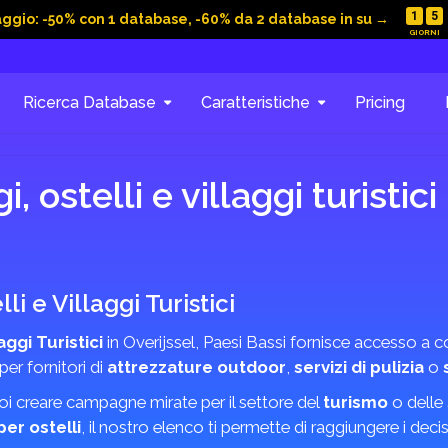
1
5
aggio: -50% con 1 database, -60% da 2 database in su →
Ricerca Database
Caratteristiche
Pricing
ostelli e villaggi turistici
i e Villaggi Turistici
ggi Turistici
in Overijssel, Paesi Bassi fornisce accesso a co
per fornitori di
attrezzature outdoor
,
servizi di pulizia
o
uoi creare campagne mirate per il settore del
turismo
o delle
per ostelli
, il nostro elenco ti permette di raggiungere i deciso