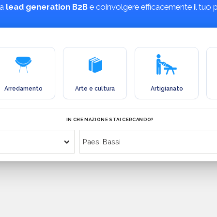
ua
lead generation B2B
e coinvolgere efficacemente il tuo 
Arredamento
Arte e cultura
Artigianato
IN CHE NAZIONE STAI CERCANDO?