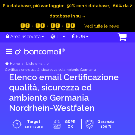
Più database, più vantaggio: -50% con 1 database, -60% da 2
database in su →
|
Vedi tutte le news
1
5
1
3
3
9
0
7
Area riservata
IT
EUR
Home
Liste email
Certificazione qualità, sicurezza ed ambiente Germania
Elenco email Certificazione
qualità, sicurezza ed
ambiente Germania
Nordrhein-Westfalen
Target
GDPR
Garanzia
su misura
OK
100 %