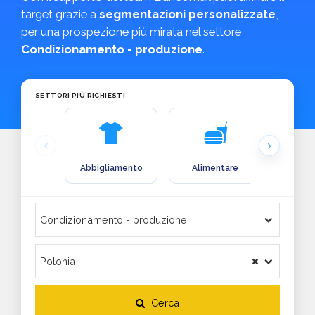
target grazie a
segmentazioni personalizzate
,
per una prospezione più mirata nel settore
Condizionamento - produzione
.
SETTORI PIÙ RICHIESTI
Abbigliamento
Alimentare
Arre
Cerca