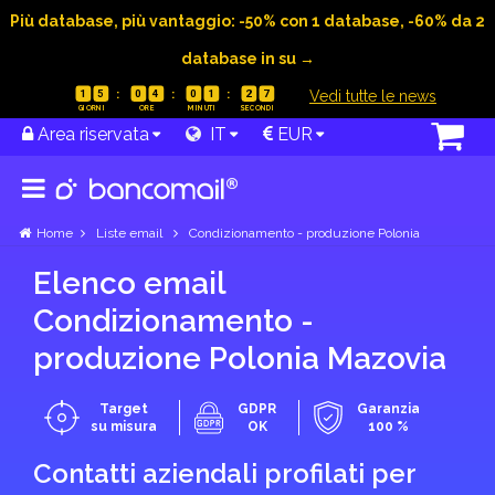
Più database, più vantaggio: -50% con 1 database, -60% da 2
database in su →
|
Vedi tutte le news
1
5
0
4
0
1
2
7
Area riservata
IT
EUR
Home
Liste email
Condizionamento - produzione Polonia
Elenco email
Condizionamento -
produzione Polonia Mazovia
Target
GDPR
Garanzia
su misura
OK
100 %
Contatti aziendali profilati per