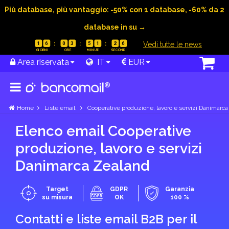
Più database, più vantaggio: -50% con 1 database, -60% da 2
database in su →
|
Vedi tutte le news
1
6
0
3
5
1
2
5
Area riservata
IT
EUR
Home
Liste email
Cooperative produzione, lavoro e servizi Danimarca
Elenco email Cooperative
produzione, lavoro e servizi
Danimarca Zealand
Target
GDPR
Garanzia
su misura
OK
100 %
Contatti e liste email B2B per il