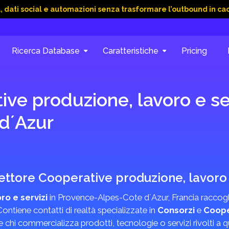
ocial e automazioni senza trasformare l’outbound in caos
15 
Ricerca Database
Caratteristiche
Pricing
ve produzione, lavoro e ser
dʼAzur
 settore Cooperative produzione, lavoro 
ro e servizi
in Provence-Alpes-Cote dʼAzur, Francia raccoglie
ontiene contatti di realtà specializzate in
Consorzi
e
Coope
re chi commercializza prodotti, tecnologie o servizi rivolti a 