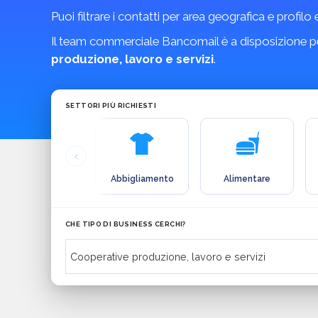
Puoi filtrare i contatti per area geografica e profilo
Il team commerciale Bancomail è a disposizione pe
produzione, lavoro e servizi
.
SETTORI PIÙ RICHIESTI
Abbigliamento
Alimentare
CHE TIPO DI BUSINESS CERCHI?