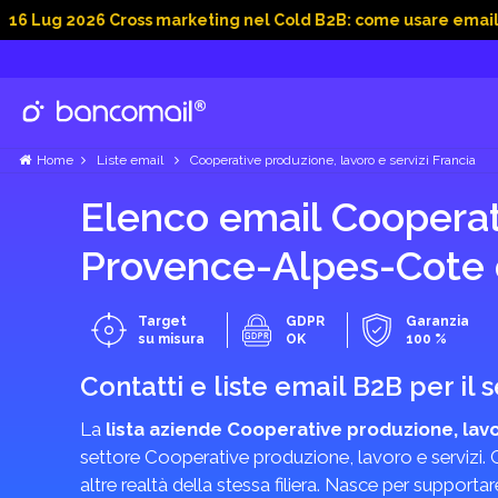
 2026 Cross marketing nel Cold B2B: come usare email, dati s
Home
Liste email
Cooperative produzione, lavoro e servizi Francia
Elenco email Cooperati
Provence-Alpes-Cote 
Target
GDPR
Garanzia
su misura
OK
100 %
Contatti e liste email B2B per il
La
lista aziende Cooperative produzione, lavo
settore Cooperative produzione, lavoro e servizi. C
altre realtà della stessa filiera. Nasce per supporta