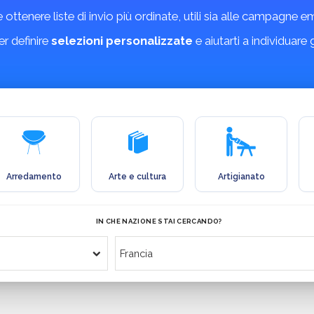
 e ottenere liste di invio più ordinate, utili sia alle campagne 
r definire
selezioni personalizzate
e aiutarti a individuare
Arredamento
Arte e cultura
Artigianato
IN CHE NAZIONE STAI CERCANDO?