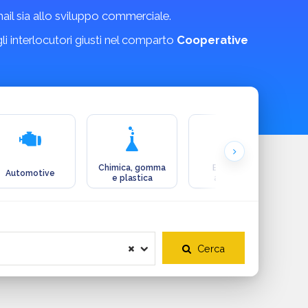
email sia allo sviluppo commerciale.
 gli interlocutori giusti nel comparto
Cooperative
Chimica, gomma
Ecologia e
Automotive
e plastica
ambiente
Cerca