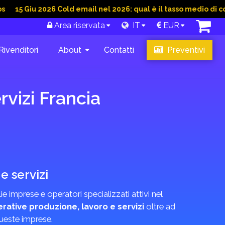
Giu 2026 Cold email nel 2026: qual è il tasso medio di convers
Area riservata
IT
EUR
Rivenditori
About
Contatti
Preventivi
vizi Francia
e servizi
 imprese e operatori specializzati attivi nel
rative produzione, lavoro e servizi
oltre ad
queste imprese.