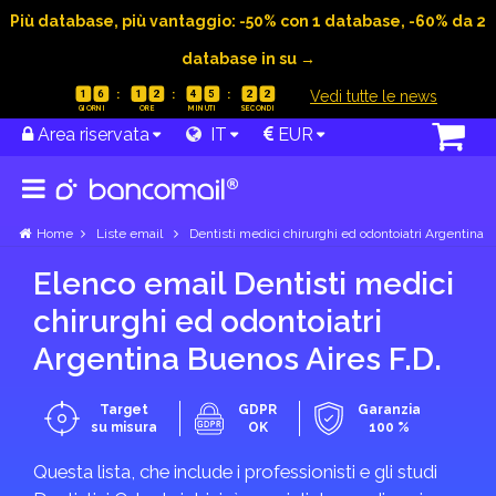
Più database, più vantaggio: -50% con 1 database, -60% da 2
database in su →
|
Vedi tutte le news
1
6
1
2
4
5
2
2
Area riservata
IT
EUR
Home
Liste email
Dentisti medici chirurghi ed odontoiatri Argentina
Elenco email Dentisti medici
chirurghi ed odontoiatri
Argentina Buenos Aires F.D.
Target
GDPR
Garanzia
su misura
OK
100 %
Questa lista, che include i professionisti e gli studi