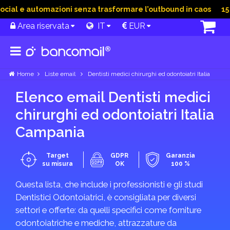
ial e automazioni senza trasformare l’outbound in caos
15 Gi
Area riservata
IT
EUR
Home
Liste email
Dentisti medici chirurghi ed odontoiatri Italia
Elenco email Dentisti medici
chirurghi ed odontoiatri Italia
Campania
Target
GDPR
Garanzia
su misura
OK
100 %
Questa lista, che include i professionisti e gli studi
Dentistici Odontoiatrici, è consigliata per diversi
settori e offerte: da quelli specifici come forniture
odontoiatriche e mediche, attrazzature da