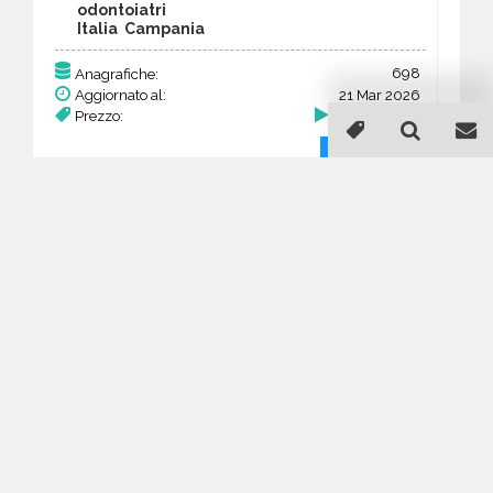
odontoiatri
Italia Campania
698
Anagrafiche:
Aggiornato al:
21 Mar 2026
Prezzo:
272,22 €
Acquista
Guida all'acquisto di un
database email Dentisti
medici chirurghi ed
odontoiatri - Campania
Come posso selezionare un database