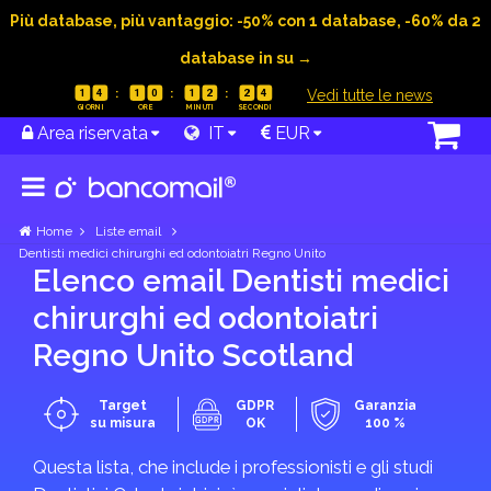
Più database, più vantaggio: -50% con 1 database, -60% da 2
database in su →
|
Vedi tutte le news
1
4
1
0
1
2
2
4
Area riservata
IT
EUR
Home
Liste email
Dentisti medici chirurghi ed odontoiatri Regno Unito
Elenco email Dentisti medici
chirurghi ed odontoiatri
Regno Unito Scotland
Target
GDPR
Garanzia
su misura
OK
100 %
Questa lista, che include i professionisti e gli studi