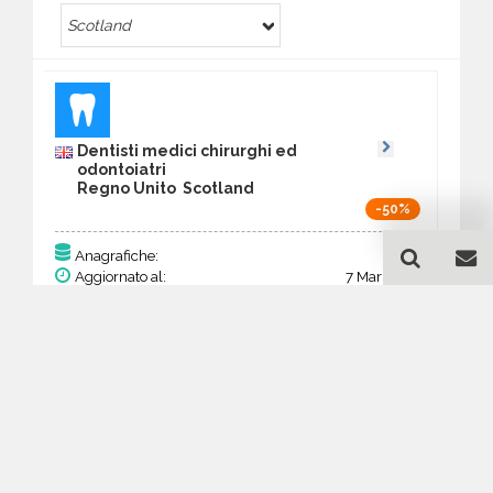
Scotland
Dentisti medici chirurghi ed
odontoiatri
Regno Unito Scotland
-50%
157
Anagrafiche:
Aggiornato al:
7 Mar 2026
Prezzo:
61,23 €
30,62 €
Acquista
Guida all'acquisto di un