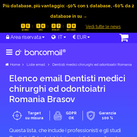
Più database, più vantaggio: -50% con 1 database, -60% da 2
database in su →
|
Vedi tutte le news
1
5
1
6
3
7
3
9
Area riservata
IT
EUR
Home
Liste email
Dentisti medici chirurghi ed odontoiatri Romania
Elenco email Dentisti medici
chirurghi ed odontoiatri
Romania Brasov
Target
GDPR
Garanzia
su misura
OK
100 %
Questa lista, che include i professionisti e gli studi