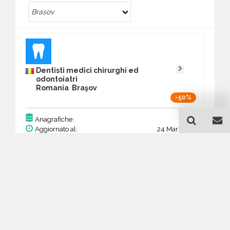
Brasov
Dentisti medici chirurghi ed
odontoiatri
Romania Braşov
-50%
85
Anagrafiche:
Aggiornato al:
24 Mar 2026
Prezzo:
33,15 €
16,58 €
Acquista
Guida all'acquisto di un