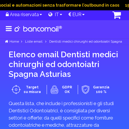
ial e automazioni senza trasformare l’outbound in caos
15 G
Area riservata
IT
EUR
Home
Liste email
Dentisti medici chirurghi ed odontoiatri Spagna
Elenco email Dentisti medici
chirurghi ed odontoiatri
Spagna Asturias
Target
GDPR
Garanzia
su misura
OK
100 %
Questa lista, che include i professionisti e gli studi
Dentistici Odontoiatrici, è consigliata per diversi
settori e offerte: da quelli specifici come forniture
odontoiatriche e mediche, attrazzature da