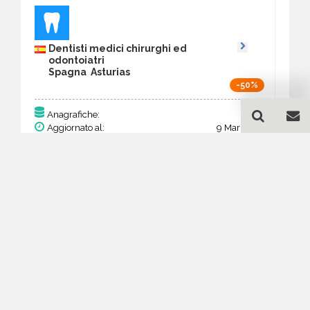
Dentisti medici chirurghi ed
odontoiatri
Spagna Asturias
-50%
142
Anagrafiche:
Aggiornato al:
9 Mar 2026
Prezzo:
55,38 €
27,69 €
Acquista
Guida all'acquisto di un
database email Dentisti
medici chirurghi ed
odontoiatri - Asturias