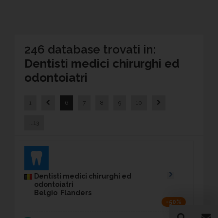
246 database trovati in:
Dentisti medici chirurghi ed
odontoiatri
1
6
7
8
9
10
...13
Dentisti medici chirurghi ed
odontoiatri
Belgio Flanders
-50%