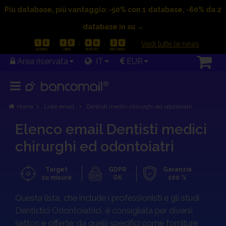
Più database, più vantaggio: -50% con 1 database, -60% da 2
database in su →
|
Vedi tutte le news
1
6
1
5
4
6
2
9
Area riservata
IT
EUR
Home
Liste email
Dentisti medici chirurghi ed odontoiatri
Elenco email Dentisti medici
chirurghi ed odontoiatri
Target
GDPR
Garanzia
su misura
OK
100 %
OFFERTA VALIDA FINO AL 23/08/2026
Questa lista, che include i professionisti e gli studi
1
6
1
5
4
5
3
0
Dentistici Odontoiatrici, è consigliata per diversi
settori e offerte: da quelli specifici come forniture