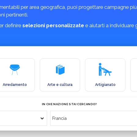
mentabili per area geografica, puoi progettare campagne più m
ni pertinenti.
r definire
selezioni personalizzate
e aiutarti a individuare
Arredamento
Arte e cultura
Artigianato
IN CHE NAZIONE STAI CERCANDO?