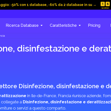
1
6
aggio: -50% con 1 database, -60% da 2 database in su →
Ricerca Database
Caratteristiche
Pricing
ncia
ne, disinfestazione e derat
settore Disinfezione, disinfestazione e 
rattizzazione
in Ile-de-France, Francia riunisce aziende, forni
e collegate a
Disinfezione, disinfestazione e derattizzaz
rniture o servizi a questo comparto.