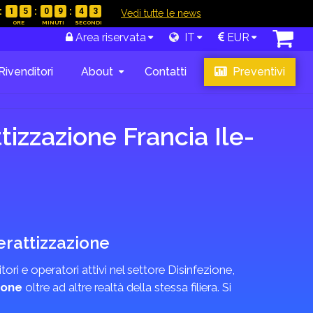
1
5
0
9
4
2
|
Vedi tutte le news
Area riservata
IT
EUR
Rivenditori
About
Contatti
Preventivi
tizzazione Francia Ile-
derattizzazione
tori e operatori attivi nel settore Disinfezione,
ione
oltre ad altre realtà della stessa filiera. Si