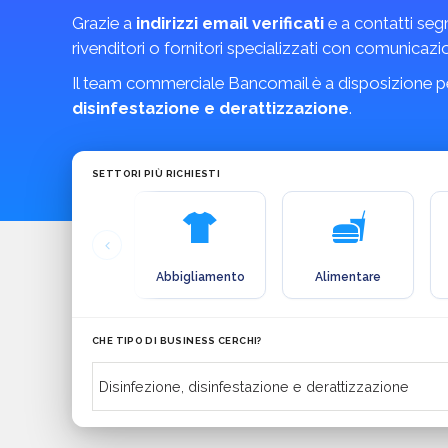
Grazie a
indirizzi email verificati
e a contatti seg
rivenditori o fornitori specializzati con comunicazio
Il team commerciale Bancomail è a disposizione pe
disinfestazione e derattizzazione
.
SETTORI PIÙ RICHIESTI
Abbigliamento
Alimentare
CHE TIPO DI BUSINESS CERCHI?