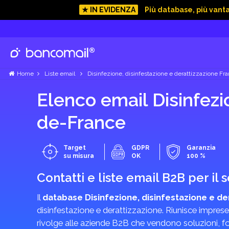
★ IN EVIDENZA
Più database, più vant
Home
Liste email
Disinfezione, disinfestazione e derattizzazione Fra
Elenco email Disinfezio
de-France
Target
GDPR
Garanzia
su misura
OK
100 %
Contatti e liste email B2B per il 
Il
database Disinfezione, disinfestazione e de
disinfestazione e derattizzazione. Riunisce impres
rivolge alle aziende B2B che vendono soluzioni, fo