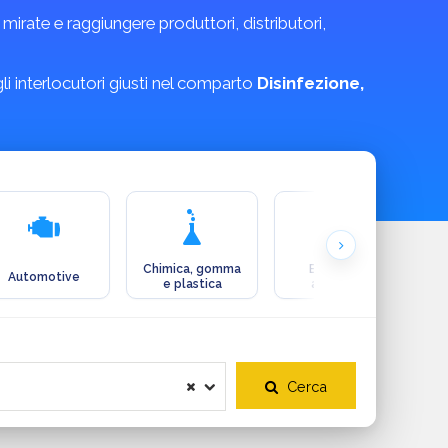
irate e raggiungere produttori, distributori,
 gli interlocutori giusti nel comparto
Disinfezione,
Chimica, gomma
Ecologia e
Automotive
e plastica
ambiente
Cerca