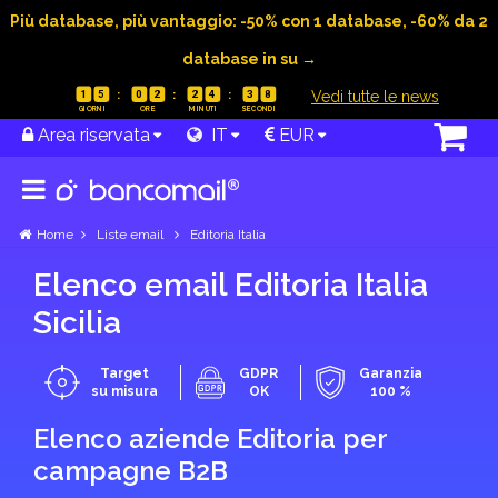
Più database, più vantaggio: -50% con 1 database, -60% da 2
database in su →
|
Vedi tutte le news
1
5
0
2
2
4
3
7
Area riservata
IT
EUR
Home
Liste email
Editoria Italia
Elenco email Editoria Italia
Sicilia
Target
GDPR
Garanzia
su misura
OK
100 %
Elenco aziende Editoria per
campagne B2B