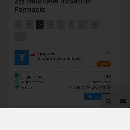
211 database trovati in:
Farmacie
1
6
7
8
9
10
...11
Farmacie
Polonia Lower Silesia
-50%
140
Anagrafiche:
Aggiornato al:
18 Mar 2026
Prezzo:
54,60 €
27,30 €
Acquista
Farmacie
Polonia Łódź Voivodeship
-50%