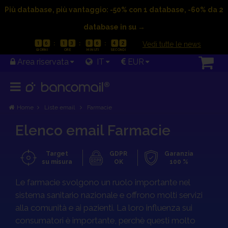
Più database, più vantaggio: -50% con 1 database, -60% da 2
database in su →
|
Vedi tutte le news
1
6
1
3
0
6
4
1
Area riservata
IT
EUR
Home
Liste email
Farmacie
Elenco email Farmacie
Target
GDPR
Garanzia
su misura
OK
100 %
Le farmacie svolgono un ruolo importante nel
OFFERTA VALIDA FINO AL 23/08/2026
sistema sanitario nazionale e offrono molti servizi
1
6
1
3
0
5
4
2
alla comunità e ai pazienti. La loro influenza sui
consumatori è importante, perchè questi molto