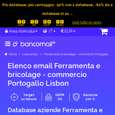
Più database, più vantaggio: -50% con 1 database, -60% da 2
database in su →
|
Vedi tutte le news
1
5
1
9
5
9
1
8
Area riservata
IT
EUR
Home
Liste email
Ferramenta e bricolage - commercio Portogallo
Elenco email Ferramenta e
bricolage - commercio
Portogallo Lisbon
Target
GDPR
Garanzia
su misura
OK
100 %
Database aziende Ferramenta e