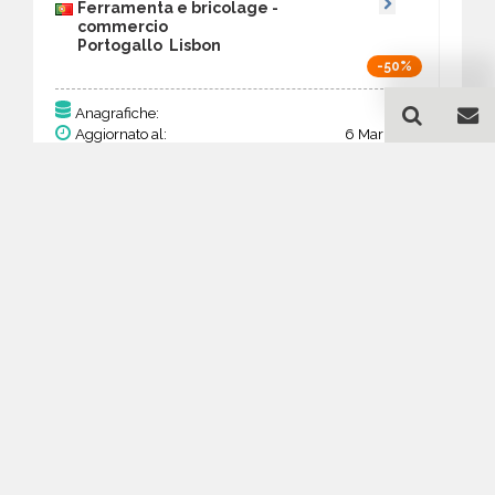
Ferramenta e bricolage -
commercio
Portogallo Lisbon
-50%
215
Anagrafiche:
Aggiornato al:
6 Mar 2026
Prezzo:
83,85 €
41,93 €
Acquista
Guida all'acquisto di un
database email Ferramenta
e bricolage - commercio -
Lisbon