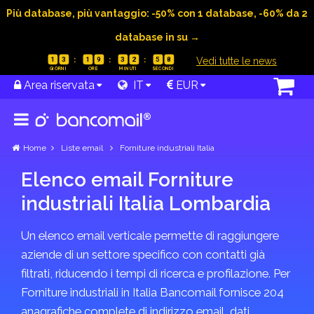
Più database, più vantaggio: -50% con 1 database, -60% da 2
database in su →
|
Vedi tutte le news
1
3
1
9
3
2
5
8
Area riservata
IT
EUR
Home
Liste email
Forniture industriali Italia
Elenco email Forniture
industriali Italia Lombardia
Un elenco email verticale permette di raggiungere
aziende di un settore specifico con contatti già
filtrati, riducendo i tempi di ricerca e profilazione. Per
Forniture industriali in Italia Bancomail fornisce 204
anagrafiche complete di indirizzo email, dati