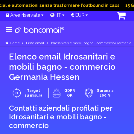
 e automazioni senza trasformare l’outbound in caos
15 Giu 
Area riservata
IT
EUR
Home
Liste email
Idrosanitari e mobili bagno - commercio Germania
Elenco email Idrosanitari e
mobili bagno - commercio
Germania Hessen
Target
GDPR
Garanzia
su misura
OK
100 %
Contatti aziendali profilati per
Idrosanitari e mobili bagno -
commercio