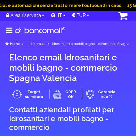
 e automazioni senza trasformare l’outbound in caos
15 Giu 
Area riservata
IT
EUR
Home
Liste email
Idrosanitari e mobili bagno - commercio Spagna
Elenco email Idrosanitari e
mobili bagno - commercio
Spagna Valencia
Target
GDPR
Garanzia
su misura
OK
100 %
Contatti aziendali profilati per
Idrosanitari e mobili bagno -
commercio