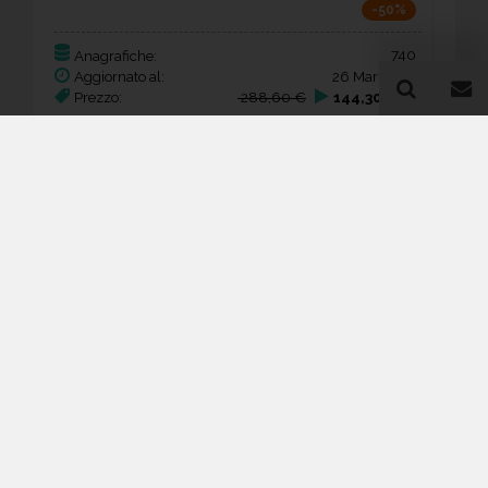
-50%
740
Anagrafiche:
Aggiornato al:
26 Mar 2026
Prezzo:
288,60 €
144,30 €
Acquista
Idrosanitari e mobili bagno -
commercio
Repubblica Ceca
-50%
495
Anagrafiche:
Aggiornato al:
20 Mar 2026
Prezzo:
193,05 €
96,53 €
Acquista