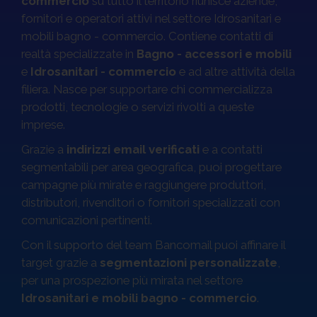
commercio
su tutto il territorio riunisce aziende,
fornitori e operatori attivi nel settore Idrosanitari e
Sempre pronti al decollo. Anche ad agosto.
mobili bagno - commercio. Contiene contatti di
realtà specializzate in
Bagno - accessori e mobili
Ordini, validazione e consegna sono sempre operative.
Fino al
23 agosto
, approfitta della promo online:
-50% su
e
Idrosanitari - commercio
e ad altre attività della
1 Database
,
-60% da 2 Database
.
filiera. Nasce per supportare chi commercializza
prodotti, tecnologie o servizi rivolti a queste
Offerta valida fino al 23 agosto 2026 esclusivamente per gli acquisti online.
imprese.
Ordini, validazione e consegna sono sempre operative anche durante il periodo
estivo. Non cumulabile con altre promozioni o sconti.
Grazie a
indirizzi email verificati
e a contatti
segmentabili per area geografica, puoi progettare
Sblocca il -60%!
campagne più mirate e raggiungere produttori,
distributori, rivenditori o fornitori specializzati con
comunicazioni pertinenti.
Con il supporto del team Bancomail puoi affinare il
target grazie a
segmentazioni personalizzate
,
per una prospezione più mirata nel settore
Idrosanitari e mobili bagno - commercio
.