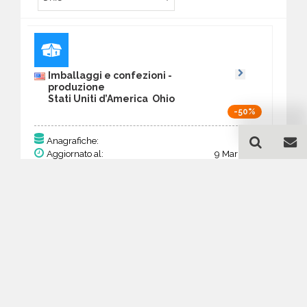
Imballaggi e confezioni -
produzione
Stati Uniti d’America Ohio
-50%
119
Anagrafiche:
Aggiornato al:
9 Mar 2026
Prezzo:
46,41 €
23,21 €
Acquista
Guida all'acquisto di un
database email Imballaggi