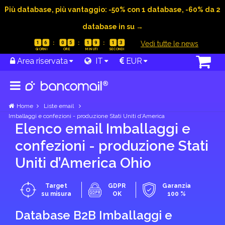
Più database, più vantaggio: -50% con 1 database, -60% da 2
database in su →
|
Vedi tutte le news
1
6
0
5
1
9
1
2
Area riservata
IT
EUR
Home
Liste email
Imballaggi e confezioni - produzione Stati Uniti d’America
Elenco email Imballaggi e
confezioni - produzione Stati
Uniti d’America Ohio
Target
GDPR
Garanzia
su misura
OK
100 %
Database B2B Imballaggi e