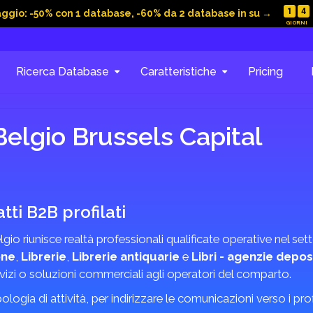
1
4
aggio: -50% con 1 database, -60% da 2 database in su →
Ricerca Database
Caratteristiche
Pricing
Belgio Brussels Capital
ti B2B profilati
lgio riunisce realtà professionali qualificate operative nel se
one
,
Librerie
,
Librerie antiquarie
e
Libri - agenzie depos
rvizi o soluzioni commerciali agli operatori del comparto.
logia di attività, per indirizzare le comunicazioni verso i profil