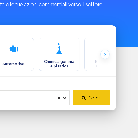
are le tue azioni commerciali verso il settore
Chimica, gomma
Ecologia e
Automotive
e plastica
ambiente
Cerca