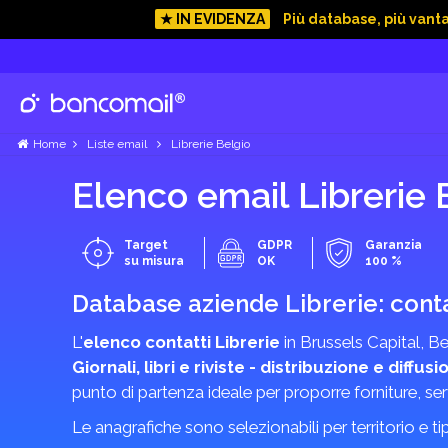
★ IN EVIDENZA
Più database, più vant
Home
Liste email
Librerie Belgio
Elenco email Librerie 
Target
GDPR
Garanzia
su misura
OK
100 %
Database aziende Librerie: contat
L'
elenco contatti Librerie
in Brussels Capital, Be
Giornali, libri e riviste - distribuzione e diffusi
punto di partenza ideale per proporre forniture, se
Le anagrafiche sono selezionabili per territorio e tipo