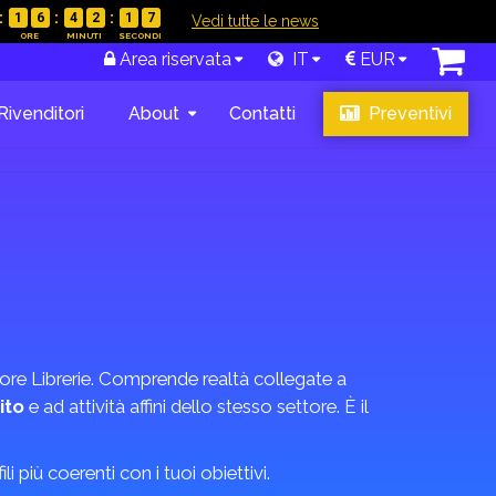
1
6
4
2
1
6
|
Vedi tutte le news
Area riservata
IT
EUR
Rivenditori
About
Contatti
Preventivi
ttore Librerie. Comprende realtà collegate a
ito
e ad attività affini dello stesso settore. È il
i più coerenti con i tuoi obiettivi.