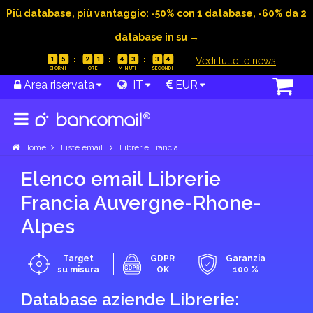
Più database, più vantaggio: -50% con 1 database, -60% da 2
database in su →
|
Vedi tutte le news
1
5
2
1
4
3
3
3
Area riservata
IT
EUR
Home
Liste email
Librerie Francia
Elenco email Librerie
Francia Auvergne-Rhone-
Alpes
Target
GDPR
Garanzia
su misura
OK
100 %
Database aziende Librerie: